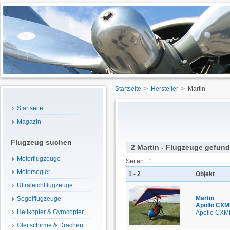
Startseite
>
Hersteller
> Martin
Startseite
Magazin
Flugzeug suchen
2 Martin - Flugzeuge gefun
Motorflugzeuge
Seiten:
1
Motorsegler
1 - 2
Objekt
Ultraleichtflugzeuge
Martin
Segelflugzeuge
Apollo CX
Helikopter & Gyrocopter
Apollo CX
Gleitschirme & Drachen