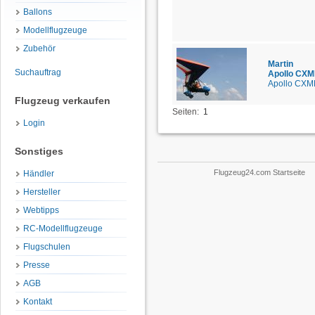
Ballons
Modellflugzeuge
Zubehör
Martin
Suchauftrag
Apollo CXM
Apollo CXM
Flugzeug verkaufen
Seiten:
1
Login
Sonstiges
Flugzeug24.com Startseite
Händler
Hersteller
Webtipps
RC-Modellflugzeuge
Flugschulen
Presse
AGB
Kontakt