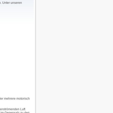
n. Unter unseren
der mehrere motorisch
 anströmenden Luft
, im Gegensatz zu den