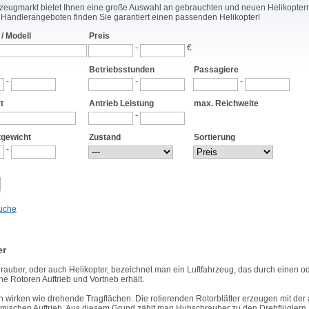
zeugmarkt bietet Ihnen eine große Auswahl an gebrauchten und neuen Helikopter
d Händlerangeboten finden Sie garantiert einen passenden Helikopter!
 / Modell
Preis
-
€
Betriebsstunden
Passagiere
-
-
-
t
Antrieb Leistung
max. Reichweite
-
tgewicht
Zustand
Sortierung
-
Suche
er
rauber, oder auch Helikopter, bezeichnet man ein Luftfahrzeug, das durch einen o
e Rotoren Auftrieb und Vortrieb erhält.
n wirken wie drehende Tragflächen. Die rotierenden Rotorblätter erzeugen mit der
mischen Auftrieb. Aus diesem Grund zählt man Hubschrauber zu den Drehflüglern