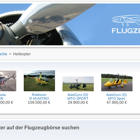
uche
> Helikopter
usta
Robinson
AutoGyro (D)
AutoGyro (D)
09
R 44 ASTRO
MTO-SPORT
MTO Sport
000,00 €
159.500,00 €
29.900,00 €
47.900,00 €
ter auf der Flugzeugbörse suchen