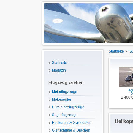
Startseite
>
S
Startseite
Magazin
Flugzeug suchen
Ag
Motorflugzeuge
0
1.400.
Motorsegler
Ultraleichtflugzeuge
Segelflugzeuge
Helikop
Helikopter & Gyrocopter
Gleitschirme & Drachen