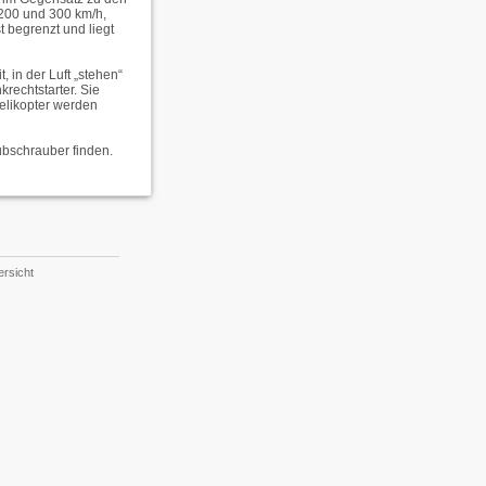
 200 und 300 km/h,
 begrenzt und liegt
 in der Luft „stehen“
rechtstarter. Sie
elikopter werden
bschrauber finden.
rsicht