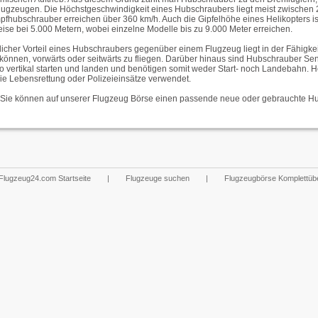
lflugzeugen. Die Höchstgeschwindigkeit eines Hubschraubers liegt meist zwischen
pfhubschrauber erreichen über 360 km/h. Auch die Gipfelhöhe eines Helikopters ist
ise bei 5.000 Metern, wobei einzelne Modelle bis zu 9.000 Meter erreichen.
icher Vorteil eines Hubschraubers gegenüber einem Flugzeug liegt in der Fähigkeit,
können, vorwärts oder seitwärts zu fliegen. Darüber hinaus sind Hubschrauber Senk
o vertikal starten und landen und benötigen somit weder Start- noch Landebahn. H
die Lebensrettung oder Polizeieinsätze verwendet.
, Sie können auf unserer Flugzeug Börse einen passende neue oder gebrauchte Hu
Flugzeug24.com Startseite
|
Flugzeuge suchen
|
Flugzeugbörse Komplettübe