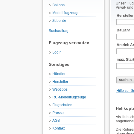
Unser Flug
Ballons
Privat- un
Modellflugzeuge
Hersteller
Zubehör
Baujahr
Suchauftrag
Flugzeug verkaufen
Antrieb Ar
Login
max. Star
Sonstiges
Händler
Hersteller
Webtipps
Hilfe zur 
RC-Modellflugzeuge
Flugschulen
Helikopt
Presse
Als Hubsch
AGB
angetrieben
Kontakt
Die Rotore
einen dyna