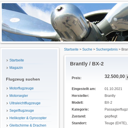
Startseite
>
Suche
>
Suchergebnis
> Bran
Startseite
Brantly / BX-2
Magazin
32.500,00
Preis:
Flugzeug suchen
Motorflugzeuge
Eingestellt am:
01.10.2021
Motorsegler
Hersteller:
Brantly
Modell:
BX-2
Ultraleichtflugzeuge
Kategorie:
Passagierflug
Segelflugzeuge
Zustand:
gepflegt
Helikopter & Gyrocopter
Standort:
Teuge (EHTE),
Gleitschirme & Drachen