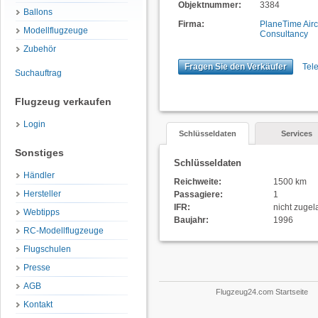
Objektnummer:
3384
Ballons
Firma:
PlaneTime Airc
Modellflugzeuge
Consultancy
Zubehör
Fragen Sie den Verkäufer
Tel
Suchauftrag
Flugzeug verkaufen
Login
Schlüsseldaten
Services
Sonstiges
Schlüsseldaten
Händler
Reichweite:
1500 km
Hersteller
Passagiere:
1
IFR:
nicht zuge
Webtipps
Baujahr:
1996
RC-Modellflugzeuge
Flugschulen
Presse
AGB
Flugzeug24.com Startseite
Kontakt